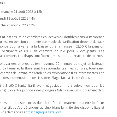
s :
dimanche 21 août 2022 à 12h
jeudi 18 août 2022 à 14h
nche 21 août 2022 à 12h
ment
est assuré en chambres collectives ou doubles dans la Résidence
jour est en pension complète (Le mode de tarification dépend du taux
noncé pourra varier à la baisse ou à la hausse : 62,50 € la pension
3 occupants et 60 € en chambre double pour 2 occupants). Les
s compris. Les draps sont fournis, mais pas les serviettes de toilette.
ont variées et proches (en moyenne 20 minutes de trajet en bateau),
ix. La faune et la flore sont très abondantes : les congres, tourteaux,
champs de laminaires rendent les explorations très intéressantes. Les
es moments forts de l’Histoire. Plage, face à l’Ile de Groix.
 à 31,60 € l’unité (tarif avant négociation, hors subvention pour les
eine). Le centre propose des plongées Nitrox avec un supplément de 5
 et les plombs sont inclus dans le forfait. Du matériel peut être loué sur
ter gilet et/ou détendeur au club (dans la limite des disponibilités et
ez vos demandes à :
matos@aquagazel.org
.