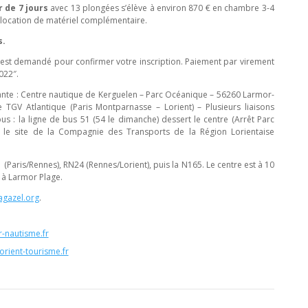
r de 7 jours
avec 13 plongées s’élève à environ 870 € en chambre 3-4
t location de matériel complémentaire.
s.
st demandé pour confirmer votre inscription. Paiement par virement
022″.
vante : Centre nautique de Kerguelen – Parc Océanique – 56260 Larmor-
le TGV Atlantique (Paris Montparnasse – Lorient) – Plusieurs liaisons
bus : la ligne de bus 51 (54 le dimanche) dessert le centre (Arrêt Parc
r le site de la Compagnie des Transports de la Région Lorientaise
 (Paris/Rennes), RN24 (Rennes/Lorient), puis la N165. Le centre est à 10
 à Larmor Plage.
agazel.org
.
r-nautisme.fr
orient-tourisme.fr