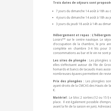
Trois dates de séjours sont proposée
7 jours du dimanche 14 août à 18h au 
4 jours du dimanche 14 août à 18h au 
3 jours du jeudi 18 août à 14h au dima
Hébergement et repas : L’héberge
Loisirs** sur le centre nautique. Le sé
d’occupation de la chambre, le prix an
complète en chambre 3-4 lits pour 
consommations au bar et le vin ne sont pa
Les sites de plongée
: Les plongées s
elles s’effectuent autour de l’Ile de Gro
homards et bancs de tacauds mais aussi 
nombreuses épaves permettent de revivre d
Prix des plongées :
Les plongées sont
ayant-droits de la CMCAS des Hauts de S
€.
Matériel :
Le bloc 2 sorties (12 ou 15 l)
place. Il est également possible d’emprun
avant la fin de la saison en juin). Adress