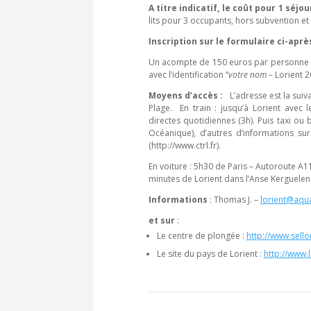
A titre indicatif, le coût pour 1 séjou
lits pour 3 occupants, hors subvention e
Inscription sur le formulaire ci-aprè
Un acompte de 150 euros par personne e
avec l’identification “
votre nom
– Lorient 2
Moyens d’accès :
L’adresse est la sui
Plage. En train : jusqu’à Lorient avec 
directes quotidiennes (3h). Puis taxi ou 
Océanique), d’autres d’informations su
(http://www.ctrl.fr).
En voiture : 5h30 de Paris – Autoroute A11
minutes de Lorient dans l’Anse Kerguelen
Informations
: Thomas J. –
lorient@aqu
et sur
:
Le centre de plongée :
http://www.sello
Le site du pays de Lorient :
http://www.l