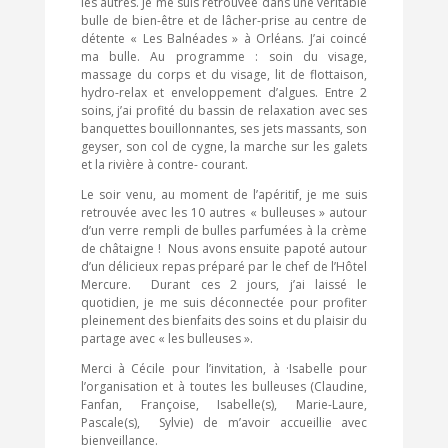
les autres. Je me suis retrouvée dans une véritable
bulle de bien-être et de lâcher-prise au centre de
détente « Les Balnéades » à Orléans. J’ai coincé
ma bulle. Au programme : soin du visage,
massage du corps et du visage, lit de flottaison,
hydro-relax et enveloppement d’algues. Entre 2
soins, j’ai profité du bassin de relaxation avec ses
banquettes bouillonnantes, ses jets massants, son
geyser, son col de cygne, la marche sur les galets
et la rivière à contre- courant.
Le soir venu, au moment de l’apéritif, je me suis
retrouvée avec les 10 autres « bulleuses » autour
d’un verre rempli de bulles parfumées à la crème
de châtaigne ! Nous avons ensuite papoté autour
d’un délicieux repas préparé par le chef de l’Hôtel
Mercure. Durant ces 2 jours, j’ai laissé le
quotidien, je me suis déconnectée pour profiter
pleinement des bienfaits des soins et du plaisir du
partage avec « les bulleuses ».
Merci à Cécile pour l’invitation, à ·Isabelle pour
l’organisation et à toutes les bulleuses (Claudine,
Fanfan, Françoise, Isabelle(s), Marie-Laure,
Pascale(s), Sylvie) de m’avoir accueillie avec
bienveillance.